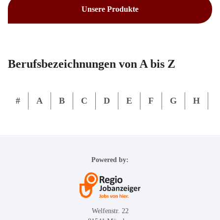
Unsere Produkte
Berufsbezeichnungen von A bis Z
#
A
B
C
D
E
F
G
H
I
Powered by:
Welfenstr. 22