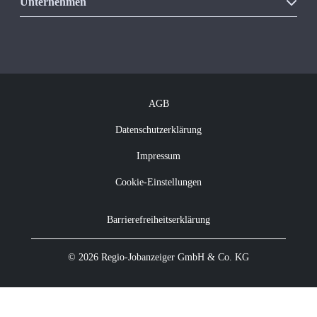
Unsere Produkte
Unternehmen
Vakanzkostenrechner
Über Regio Jobanzeiger
Kontakt
Offene Jobs
Newsletter abonnieren
AGB
Datenschutzerklärung
Impressum
Cookie-Einstellungen
Barrierefreiheitserklärung
© 2026 Regio-Jobanzeiger GmbH & Co. KG