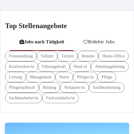
Top Stellenangebote
Jobs nach Tätigkeit
Beliebte Jobs
Festanstellung
Vollzeit
Teilzeit
Remote
Home-Office
Kraftwerker/in
Führungskraft
Head of
Abteilungsleitung
Leitung
Management
Nurse
Pfleger/in
Pflege
Pflegefachkraft
Bildung
Verkäufer/in
Sachbearbeitung
Sachbearbeiter/in
Fachverkäufer/in