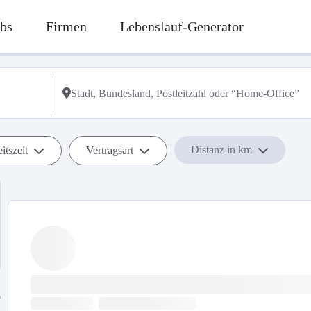
bs
Firmen
Lebenslauf-Generator
Distanz in km
itszeit
Vertragsart
b