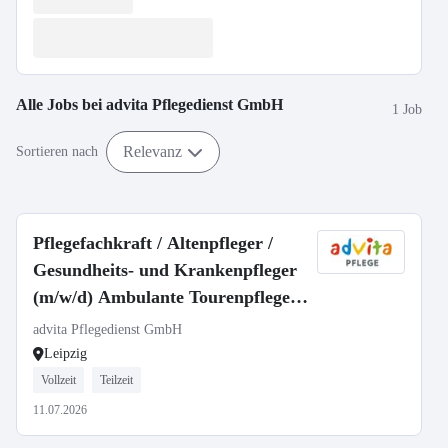
Alle Jobs bei
advita Pflegedienst GmbH
1 Job
Relevanz
Sortieren nach
Pflegefachkraft / Altenpfleger /
Gesundheits- und Krankenpfleger
(m/w/d) Ambulante Tourenpflege |
Vollzeit oder Teilzeit | Leipzig
advita Pflegedienst GmbH
Leipzig
Vollzeit
Teilzeit
11.07.2026