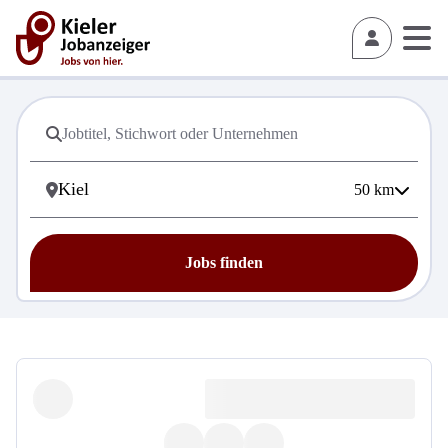
50
km
Jobs finden