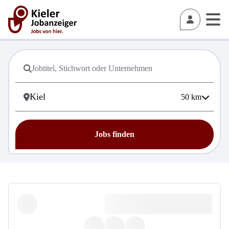
50
km
Jobs finden