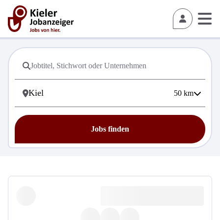
50
km
Jobs finden