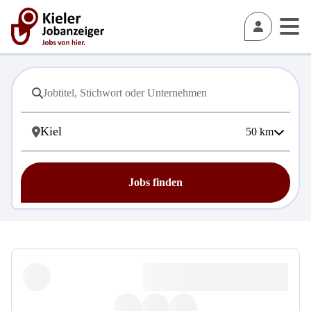
50
km
Jobs finden