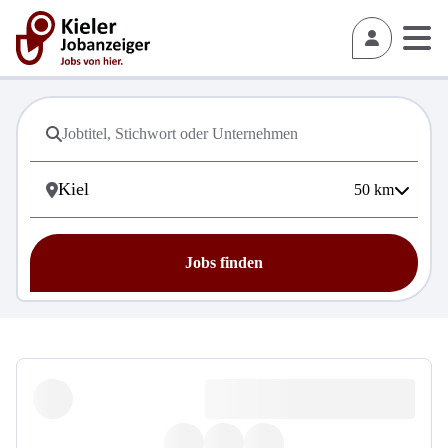
50
km
Jobs finden