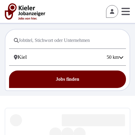
50
km
Jobs finden