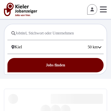
50
km
Jobs finden