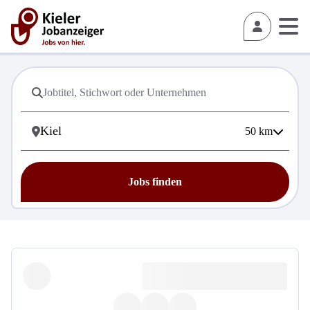
50
km
Jobs finden