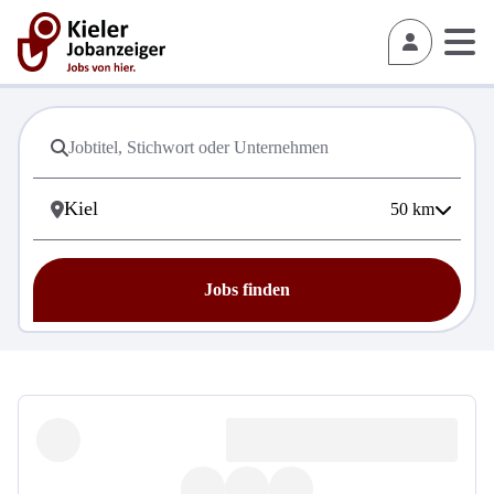
50
km
Jobs finden