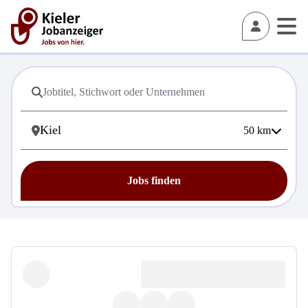
50
km
Jobs finden