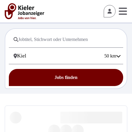
50
km
Jobs finden