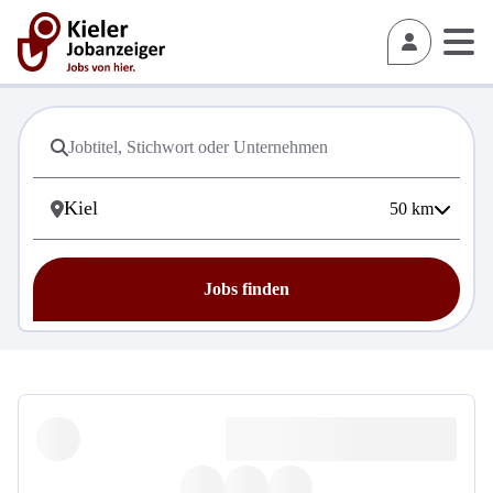
50
km
Jobs finden