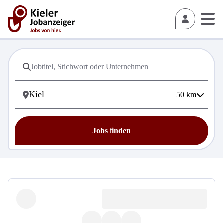
50
km
Jobs finden