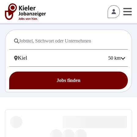
50
km
Jobs finden