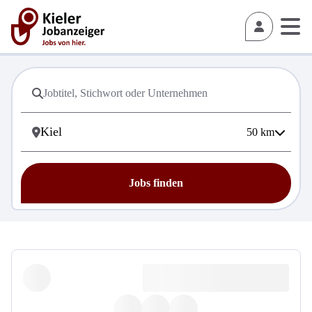
50
km
Jobs finden