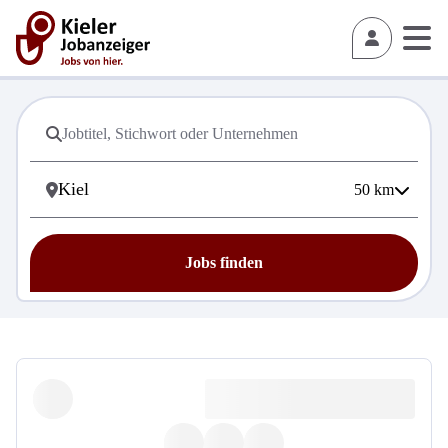
50
km
Jobs finden