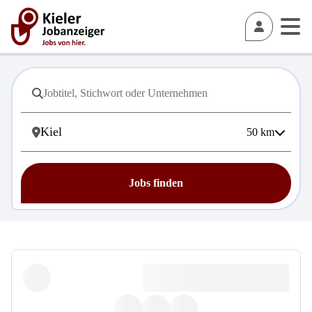
50
km
Jobs finden