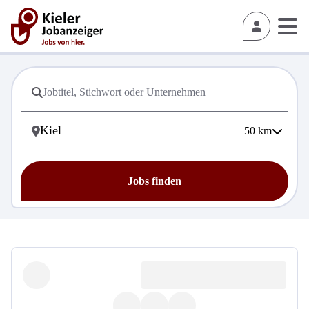
50
km
Jobs finden