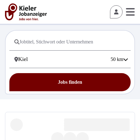
50
km
Jobs finden