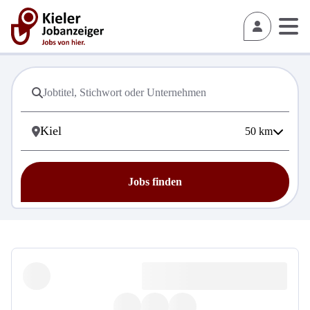
50
km
Jobs finden