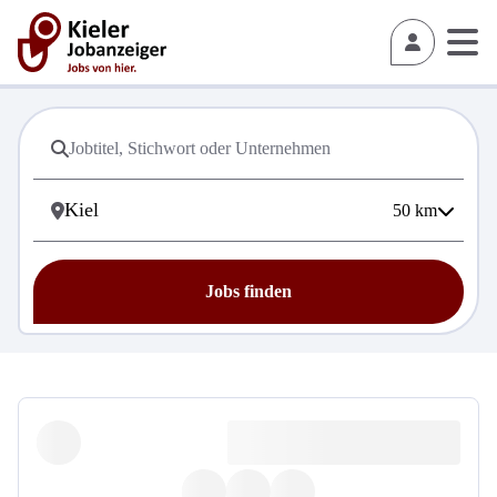
50
km
Jobs finden