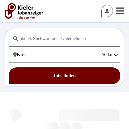
50
km
Jobs finden