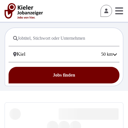
50
km
Jobs finden