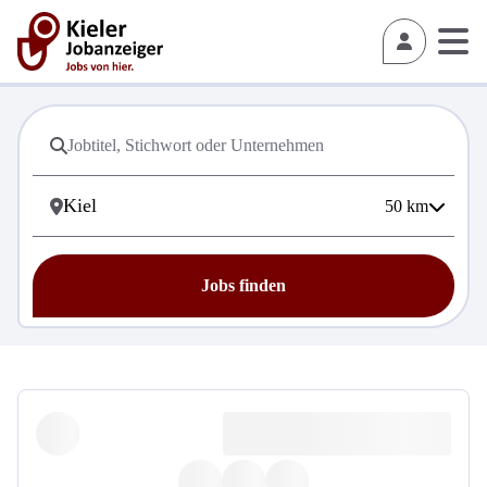
50
km
Jobs finden