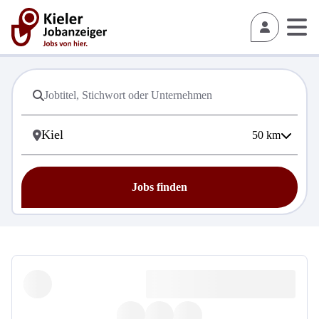
50
km
Jobs finden