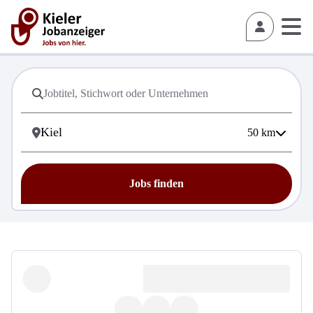
50
km
Jobs finden