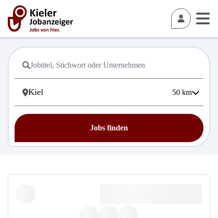
50
km
Jobs finden