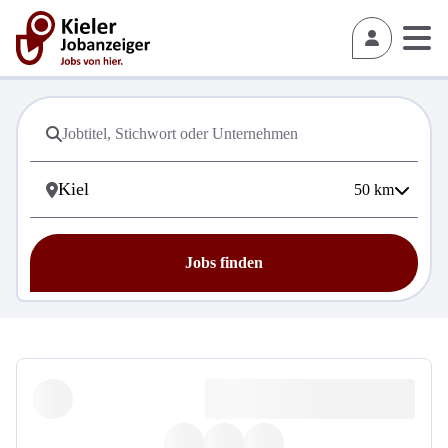
50
km
Jobs finden