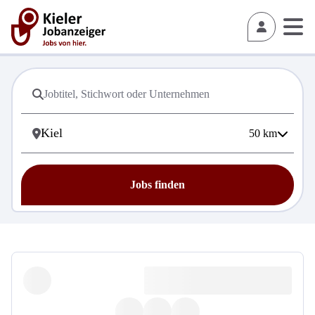
50
km
Jobs finden