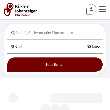
50
km
Jobs finden