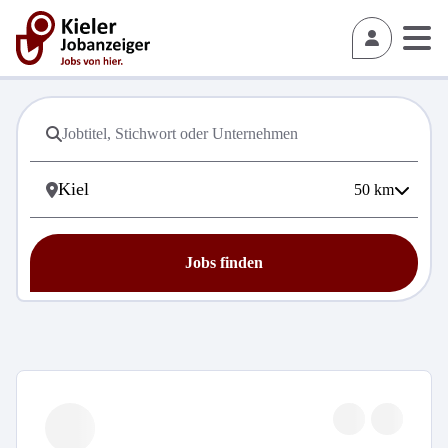
50
km
Jobs finden