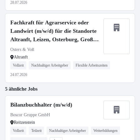
28.07.2026
Fachkraft für Agrarservice oder
Landwirt (m/w/d) für die Standorte
Altranft, Leizen, Osterburg, Groß
Gottschow
Osters & Voß
Altranft
Vollzeit
Nachhaltiger Arbeitgeber
Flexible Arbeitszeiten
24.07.2026
5 ähnliche Jobs
Bilanzbuchhalter (m/w/d)
Boscor Gruppe GmbH
Reitzenstein
Vollzeit
Teilzeit
Nachhaltiger Arbeitgeber
Weiterbildungen