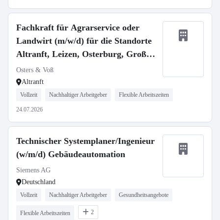
Fachkraft für Agrarservice oder
Landwirt (m/w/d) für die Standorte
Altranft, Leizen, Osterburg, Groß
Gottschow
Osters & Voß
Altranft
Vollzeit
Nachhaltiger Arbeitgeber
Flexible Arbeitszeiten
24.07.2026
Technischer Systemplaner/Ingenieur
(w/m/d) Gebäudeautomation
Siemens AG
Deutschland
Vollzeit
Nachhaltiger Arbeitgeber
Gesundheitsangebote
2
Flexible Arbeitszeiten