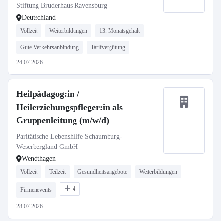
Häuser in Ravensburg und
Stiftung Bruderhaus Ravensburg
Oberhofen gesucht!
Deutschland
Vollzeit
Weiterbildungen
13. Monatsgehalt
Gute Verkehrsanbindung
Tarifvergütung
24.07.2026
Heilpädagog:in /
Heilerziehungspfleger:in als
Gruppenleitung (m/w/d)
Paritätische Lebenshilfe Schaumburg-
Weserbergland GmbH
Wendthagen
Vollzeit
Teilzeit
Gesundheitsangebote
Weiterbildungen
4
Firmenevents
28.07.2026