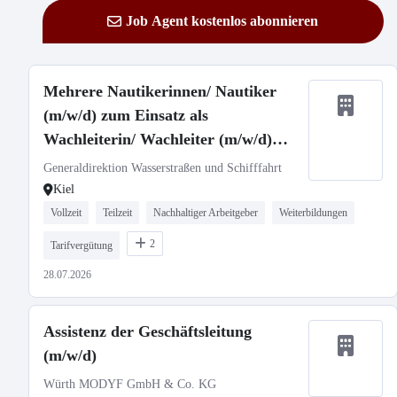
Job Agent kostenlos abonnieren
Mehrere Nautikerinnen/ Nautiker
(m/w/d) zum Einsatz als
Wachleiterin/ Wachleiter (m/w/d)
(Nautikerin/ Nautiker (m/w/d) vom
Generaldirektion Wasserstraßen und Schifffahrt
Dienst)
Kiel
Vollzeit
Teilzeit
Nachhaltiger Arbeitgeber
Weiterbildungen
2
Tarifvergütung
28.07.2026
Assistenz der Geschäftsleitung
(m/w/d)
Würth MODYF GmbH & Co. KG