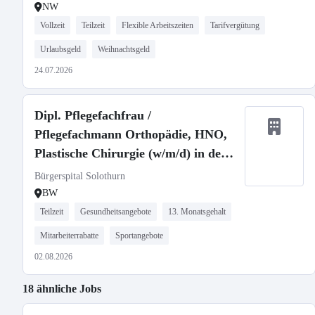
NW
Vollzeit
Teilzeit
Flexible Arbeitszeiten
Tarifvergütung
Urlaubsgeld
Weihnachtsgeld
24.07.2026
Dipl. Pflegefachfrau /
Pflegefachmann Orthopädie, HNO,
Plastische Chirurgie (w/m/d) in der
Schweiz
Bürgerspital Solothurn
BW
Teilzeit
Gesundheitsangebote
13. Monatsgehalt
Mitarbeiterrabatte
Sportangebote
02.08.2026
18 ähnliche Jobs