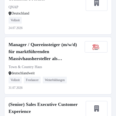
QNAP
Deutschland
Vollzeit
24.07.2026
Manager / Quereinsteiger (m/w/d)
für marktführenden
Massivhaushersteller als
selbstständiger Gebietsleiter
Town & Country Haus
deutschlandweit
Vollzeit
Freelancer
Weiterbildungen
31.07.2026
(Senior) Sales Executive Customer
Experience