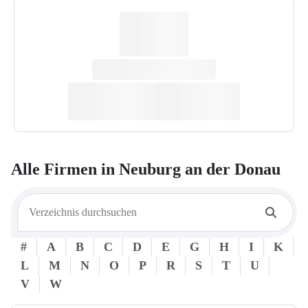
Alle Firmen in
Neuburg an der Donau
#
A
B
C
D
E
G
H
I
K
L
M
N
O
P
R
S
T
U
V
W