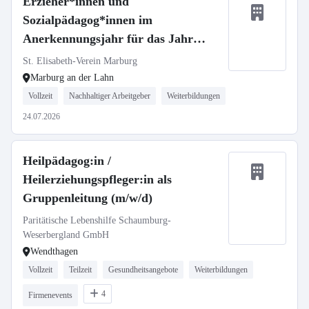
Erzieher*innen und
Sozialpädagog*innen im
Anerkennungsjahr für das Jahr
2026/2027
St. Elisabeth-Verein Marburg
Marburg an der Lahn
Vollzeit
Nachhaltiger Arbeitgeber
Weiterbildungen
24.07.2026
Heilpädagog:in /
Heilerziehungspfleger:in als
Gruppenleitung (m/w/d)
Paritätische Lebenshilfe Schaumburg-
Weserbergland GmbH
Wendthagen
Vollzeit
Teilzeit
Gesundheitsangebote
Weiterbildungen
4
Firmenevents