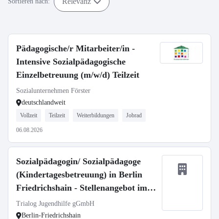
Relevanz
Sortieren nach:
Pädagogische/r Mitarbeiter/in -
Intensive Sozialpädagogische
Einzelbetreuung (m/w/d) Teilzeit
Sozialunternehmen Förster
deutschlandweit
Vollzeit
Teilzeit
Weiterbildungen
Jobrad
06.08.2026
Sozialpädagogin/ Sozialpädagoge
(Kindertagesbetreuung) in Berlin
Friedrichshain - Stellenangebot im
Stellenmarkt Bildung
Trialog Jugendhilfe gGmbH
Berlin-Friedrichshain