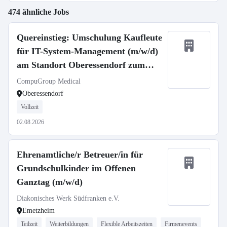
474 ähnliche Jobs
Quereinstieg: Umschulung Kaufleute
für IT-System-Management (m/w/d)
am Standort Oberessendorf zum
01.09.2026
CompuGroup Medical
Oberessendorf
Vollzeit
02.08.2026
Ehrenamtliche/r Betreuer/in für
Grundschulkinder im Offenen
Ganztag (m/w/d)
Diakonisches Werk Südfranken e.V.
Emetzheim
Teilzeit
Weiterbildungen
Flexible Arbeitszeiten
Firmenevents