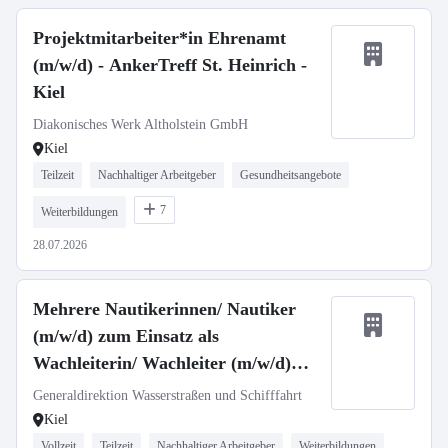
Projektmitarbeiter*in Ehrenamt
(m/w/d) - AnkerTreff St. Heinrich -
Kiel
Diakonisches Werk Altholstein GmbH
Kiel
Teilzeit
Nachhaltiger Arbeitgeber
Gesundheitsangebote
7
Weiterbildungen
28.07.2026
Mehrere Nautikerinnen/ Nautiker
(m/w/d) zum Einsatz als
Wachleiterin/ Wachleiter (m/w/d)
(Nautikerin/ Nautiker (m/w/d) vom
Generaldirektion Wasserstraßen und Schifffahrt
Dienst)
Kiel
Vollzeit
Teilzeit
Nachhaltiger Arbeitgeber
Weiterbildungen