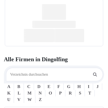
Alle Firmen in
Dingolfing
A
B
C
D
E
F
G
H
I
J
K
L
M
N
O
P
R
S
T
U
V
W
Z