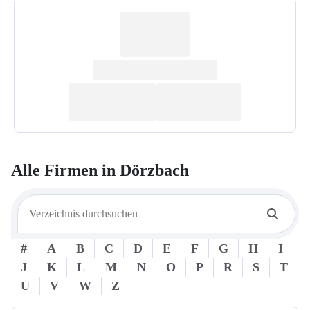
Alle Firmen in
Dörzbach
#
A
B
C
D
E
F
G
H
I
J
K
L
M
N
O
P
R
S
T
U
V
W
Z