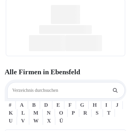
Alle Firmen in
Ebensfeld
#
A
B
D
E
F
G
H
I
J
K
L
M
N
O
P
R
S
T
U
V
W
X
Ü