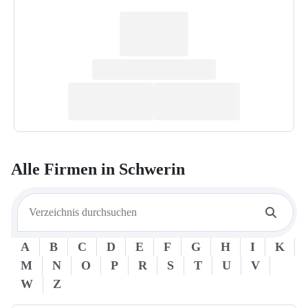
Alle Firmen in
Schwerin
A
B
C
D
E
F
G
H
I
K
M
N
O
P
R
S
T
U
V
W
Z