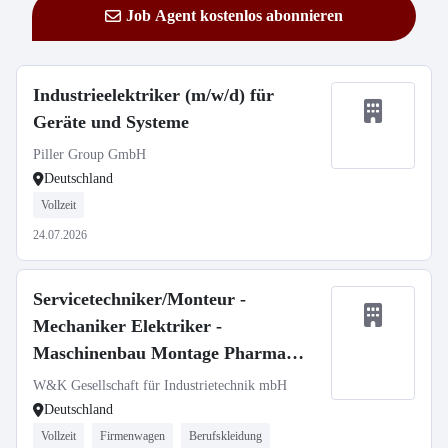
Job Agent kostenlos abonnieren
Industrieelektriker (m/w/d) für
Geräte und Systeme
Piller Group GmbH
Deutschland
Vollzeit
24.07.2026
Servicetechniker/Monteur -
Mechaniker Elektriker -
Maschinenbau Montage Pharma
Medizintechnik (m/w/d)
W&K Gesellschaft für Industrietechnik mbH
Deutschland
Vollzeit
Firmenwagen
Berufskleidung