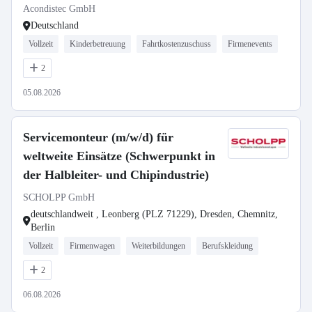
(m/w/d)
Acondistec GmbH
Deutschland
Vollzeit
Kinderbetreuung
Fahrtkostenzuschuss
Firmenevents
2
05.08.2026
Servicemonteur (m/w/d) für
weltweite Einsätze (Schwerpunkt in
der Halbleiter- und Chipindustrie)
SCHOLPP GmbH
deutschlandweit , Leonberg (PLZ 71229), Dresden, Chemnitz,
Berlin
Vollzeit
Firmenwagen
Weiterbildungen
Berufskleidung
2
06.08.2026