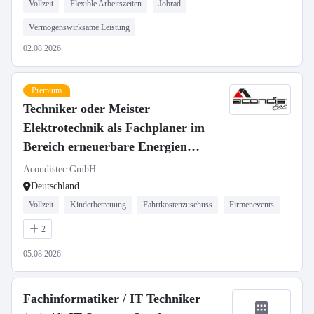
Vollzeit
Flexible Arbeitszeiten
Jobrad
Vermögenswirksame Leistung
02.08.2026
Premium
Techniker oder Meister
Elektrotechnik als Fachplaner im
Bereich erneuerbare Energien
(m/w/d)
Acondistec GmbH
Deutschland
Vollzeit
Kinderbetreuung
Fahrtkostenzuschuss
Firmenevents
2
05.08.2026
Fachinformatiker / IT Techniker