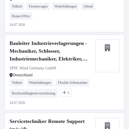
Vollzeit
Firmenwagen
Weiterbildungen
Jobrad
Home-Office
24.07.2026
Bauleiter Industrieverlagerungen -
Mechaniker, Schlosser,
Industriemechaniker, Elektriker,
Techniker m/w/d
SPIE Wind Germany GmbH
Deutschland
Vollzeit
Weiterbildungen
Flexible Arbeitszeiten
3
Berufsunfähigkeitsversicherung
24.07.2026
Servicetechniker Remote Support