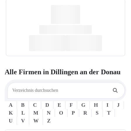
Alle Firmen in
Dillingen an der Donau
A
B
C
D
E
F
G
H
I
J
K
L
M
N
O
P
R
S
T
U
V
W
Z