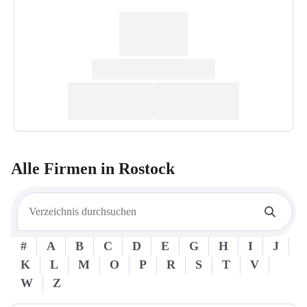
Alle Firmen in
Rostock
#
A
B
C
D
E
G
H
I
J
K
L
M
O
P
R
S
T
V
W
Z